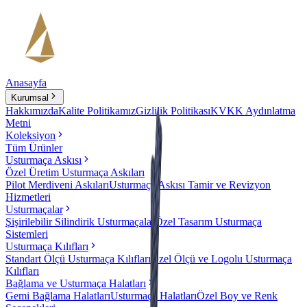
Anasayfa
Kurumsal
Hakkımızda
Kalite Politikamız
Gizlilik Politikası
KVKK Aydınlatma
Metni
Koleksiyon
Tüm Ürünler
Usturmaça Askısı
Özel Üretim Usturmaça Askıları
Pilot Merdiveni Askıları
Usturmaça Askısı Tamir ve Revizyon
Hizmetleri
Usturmaçalar
Şişirilebilir Silindirik Usturmaçalar
Özel Tasarım Usturmaça
Sistemleri
Usturmaça Kılıfları
Standart Ölçü Usturmaça Kılıfları
Özel Ölçü ve Logolu Usturmaça
Kılıfları
Bağlama ve Usturmaça Halatları
Gemi Bağlama Halatları
Usturmaça Halatları
Özel Boy ve Renk