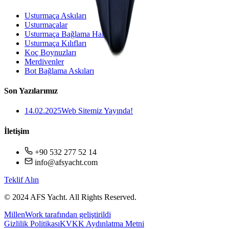
Usturmaça Askıları
Usturmaçalar
Usturmaça Bağlama Halatı
Usturmaça Kılıfları
Koç Boynuzları
Merdivenler
Bot Bağlama Askıları
Son Yazılarımız
14.02.2025
Web Sitemiz Yayında!
İletişim
+90 532 277 52 14
info@afsyacht.com
Teklif Alın
© 2024 AFS Yacht. All Rights Reserved.
MillenWork tarafından geliştirildi
Gizlilik Politikası
KVKK Aydınlatma Metni