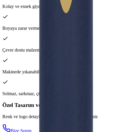
Kolay ve esnek giydirme
Boyaya zarar vermez
Çevre dostu malzeme
Makinede yıkanabilir
Solmaz, sarkmaz, çürümez, küflenmez
Özel Tasarım ve Üretim
Renk ve logo detayları sipariş aşamasında belirlenir.
Bize Sorun