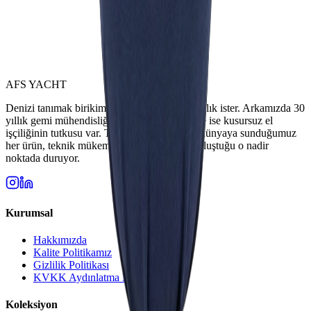
AFS YACHT
Denizi tanımak birikim, ona şekil vermek ustalık ister. Arkamızda 30
yıllık gemi mühendisliği tecrübesi, ellerimizde ise kusursuz el
işçiliğinin tutkusu var. Türkiye’de tasarlayıp dünyaya sunduğumuz
her ürün, teknik mükemmellik ile estetiğin buluştuğu o nadir
noktada duruyor.
Kurumsal
Hakkımızda
Kalite Politikamız
Gizlilik Politikası
KVKK Aydınlatma Metni
Koleksiyon