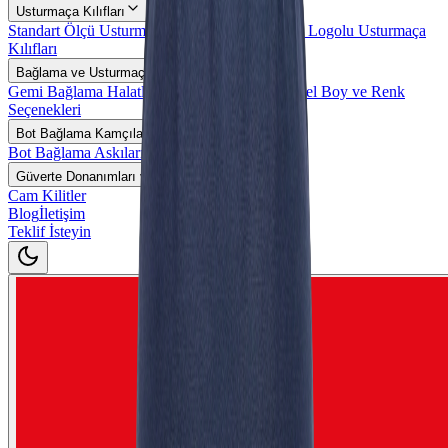
Usturmaça Kılıfları
Standart Ölçü Usturmaça Kılıfları
Özel Ölçü ve Logolu Usturmaça
Kılıfları
Bağlama ve Usturmaça Halatları
Gemi Bağlama Halatları
Usturmaça Halatları
Özel Boy ve Renk
Seçenekleri
Bot Bağlama Kamçıları
Bot Bağlama Askıları
Güverte Donanımları ve Aksesuarlar
Cam Kilitler
Blog
İletişim
Teklif İsteyin