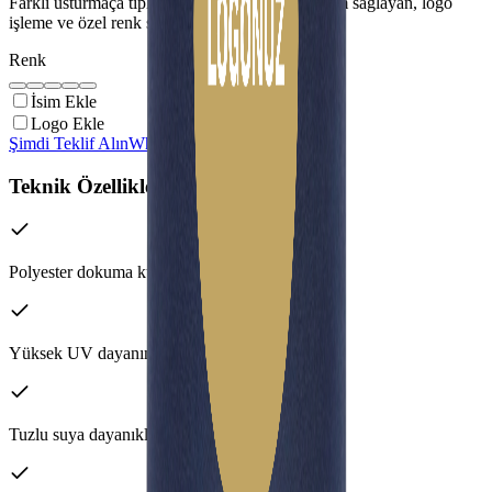
Farklı usturmaça tipleri ve ölçüleri için tam uyum sağlayan, logo
işleme ve özel renk seçenekli kılıf.
Renk
İsim Ekle
Logo Ekle
Şimdi Teklif Alın
WhatsApp'tan Sorun
Teknik Özellikler
Polyester dokuma kumaş
Yüksek UV dayanımı (UV 9)
Tuzlu suya dayanıklı yapı