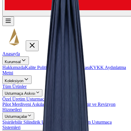
Anasayfa
Kurumsal
Hakkımızda
Kalite Politikamız
Gizlilik Politikası
KVKK Aydınlatma
Metni
Koleksiyon
Tüm Ürünler
Usturmaça Askısı
Özel Üretim Usturmaça Askıları
Pilot Merdiveni Askıları
Usturmaça Askısı Tamir ve Revizyon
Hizmetleri
Usturmaçalar
Şişirilebilir Silindirik Usturmaçalar
Özel Tasarım Usturmaça
Sistemleri