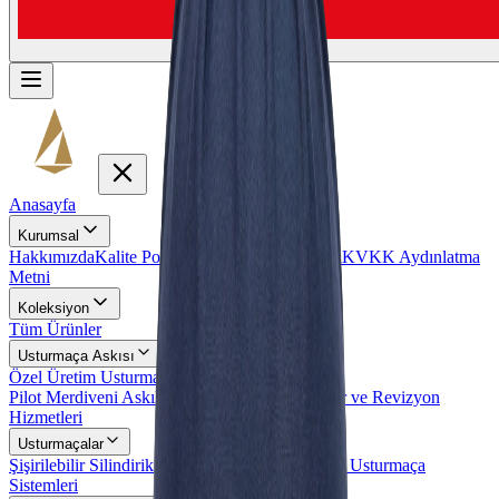
Anasayfa
Kurumsal
Hakkımızda
Kalite Politikamız
Gizlilik Politikası
KVKK Aydınlatma
Metni
Koleksiyon
Tüm Ürünler
Usturmaça Askısı
Özel Üretim Usturmaça Askıları
Pilot Merdiveni Askıları
Usturmaça Askısı Tamir ve Revizyon
Hizmetleri
Usturmaçalar
Şişirilebilir Silindirik Usturmaçalar
Özel Tasarım Usturmaça
Sistemleri