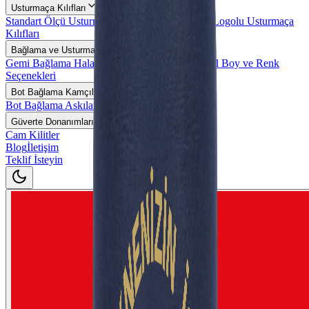
Usturmaça Kılıfları
Standart Ölçü Usturmaça Kılıfları
Özel Ölçü ve Logolu Usturmaça
Kılıfları
Bağlama ve Usturmaça Halatları
Gemi Bağlama Halatları
Usturmaça Halatları
Özel Boy ve Renk
Seçenekleri
Bot Bağlama Kamçıları
Bot Bağlama Askıları
Güverte Donanımları ve Aksesuarlar
Cam Kilitler
Blog
İletişim
Teklif İsteyin