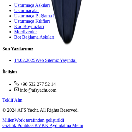
Usturmaça Askıları
Usturmaçalar
Usturmaça Bağlama Halatı
Usturmaça Kılıfları
Koç Boynuzları
Merdivenler
Bot Bağlama Askıları
Son Yazılarımız
14.02.2025
Web Sitemiz Yayında!
İletişim
+90 532 277 52 14
info@afsyacht.com
Teklif Alın
© 2024 AFS Yacht. All Rights Reserved.
MillenWork tarafından geliştirildi
Gizlilik Politikası
KVKK Aydınlatma Metni