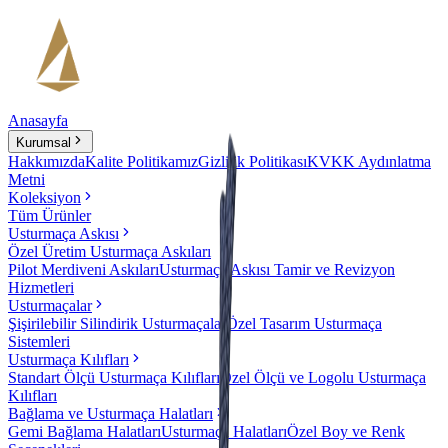
Anasayfa
Kurumsal
Hakkımızda
Kalite Politikamız
Gizlilik Politikası
KVKK Aydınlatma
Metni
Koleksiyon
Tüm Ürünler
Usturmaça Askısı
Özel Üretim Usturmaça Askıları
Pilot Merdiveni Askıları
Usturmaça Askısı Tamir ve Revizyon
Hizmetleri
Usturmaçalar
Şişirilebilir Silindirik Usturmaçalar
Özel Tasarım Usturmaça
Sistemleri
Usturmaça Kılıfları
Standart Ölçü Usturmaça Kılıfları
Özel Ölçü ve Logolu Usturmaça
Kılıfları
Bağlama ve Usturmaça Halatları
Gemi Bağlama Halatları
Usturmaça Halatları
Özel Boy ve Renk