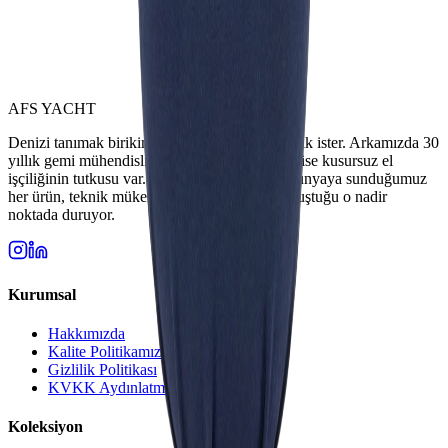
AFS YACHT
Denizi tanımak birikim, ona şekil vermek ustalık ister. Arkamızda 30
yıllık gemi mühendisliği tecrübesi, ellerimizde ise kusursuz el
işçiliğinin tutkusu var. Türkiye’de tasarlayıp dünyaya sunduğumuz
her ürün, teknik mükemmellik ile estetiğin buluştuğu o nadir
noktada duruyor.
Kurumsal
Hakkımızda
Kalite Politikamız
Gizlilik Politikası
KVKK Aydınlatma Metni
Koleksiyon