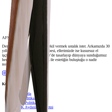
AFS YACHT
Denizi tanımak birikim, ona şekil vermek ustalık ister. Arkamızda 30
yıllık gemi mühendisliği tecrübesi, ellerimizde ise kusursuz el
işçiliğinin tutkusu var. Türkiye’de tasarlayıp dünyaya sunduğumuz
her ürün, teknik mükemmellik ile estetiğin buluştuğu o nadir
noktada duruyor.
Kurumsal
Hakkımızda
Kalite Politikamız
Gizlilik Politikası
KVKK Aydınlatma Metni