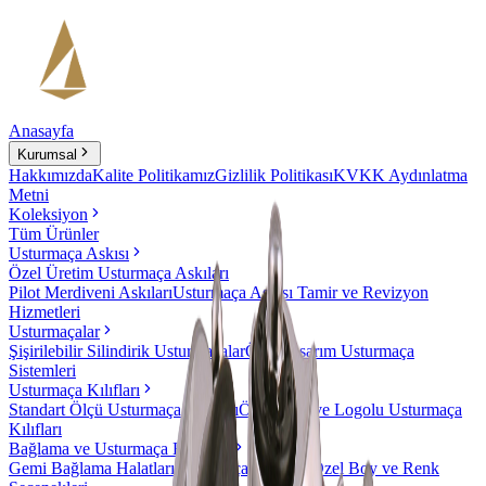
Anasayfa
Kurumsal
Hakkımızda
Kalite Politikamız
Gizlilik Politikası
KVKK Aydınlatma
Metni
Koleksiyon
Tüm Ürünler
Usturmaça Askısı
Özel Üretim Usturmaça Askıları
Pilot Merdiveni Askıları
Usturmaça Askısı Tamir ve Revizyon
Hizmetleri
Usturmaçalar
Şişirilebilir Silindirik Usturmaçalar
Özel Tasarım Usturmaça
Sistemleri
Usturmaça Kılıfları
Standart Ölçü Usturmaça Kılıfları
Özel Ölçü ve Logolu Usturmaça
Kılıfları
Bağlama ve Usturmaça Halatları
Gemi Bağlama Halatları
Usturmaça Halatları
Özel Boy ve Renk