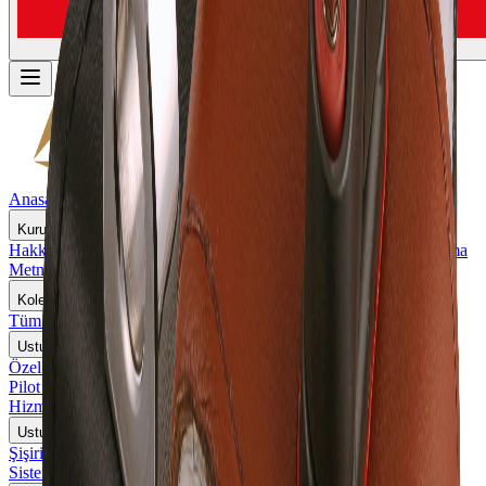
Anasayfa
Kurumsal
Hakkımızda
Kalite Politikamız
Gizlilik Politikası
KVKK Aydınlatma
Metni
Koleksiyon
Tüm Ürünler
Usturmaça Askısı
Özel Üretim Usturmaça Askıları
Pilot Merdiveni Askıları
Usturmaça Askısı Tamir ve Revizyon
Hizmetleri
Usturmaçalar
Şişirilebilir Silindirik Usturmaçalar
Özel Tasarım Usturmaça
Sistemleri