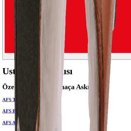
Usturmaça Askısı
Özel Üretim Usturmaça Askıları
AFS Thetis
AFS Pontos
AFS Argos