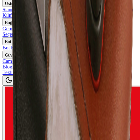
Usturmaça Kılıfları
Standart Ölçü Usturmaça Kılıfları
Özel Ölçü ve Logolu Usturmaça
Kılıfları
Bağlama ve Usturmaça Halatları
Gemi Bağlama Halatları
Usturmaça Halatları
Özel Boy ve Renk
Seçenekleri
Bot Bağlama Kamçıları
Bot Bağlama Askıları
Güverte Donanımları ve Aksesuarlar
Cam Kilitler
Blog
İletişim
Teklif İsteyin