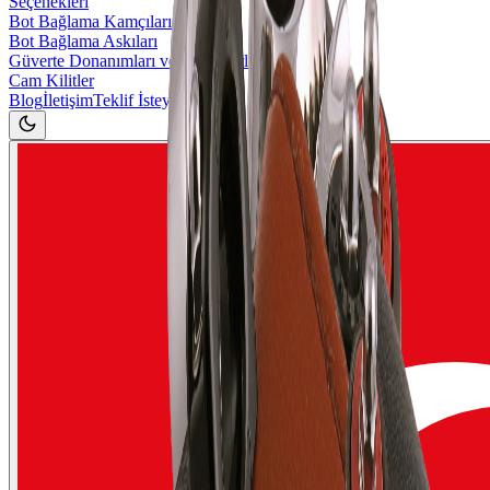
Seçenekleri
Bot Bağlama Kamçıları
Bot Bağlama Askıları
Güverte Donanımları ve Aksesuarlar
Cam Kilitler
Blog
İletişim
Teklif İsteyin