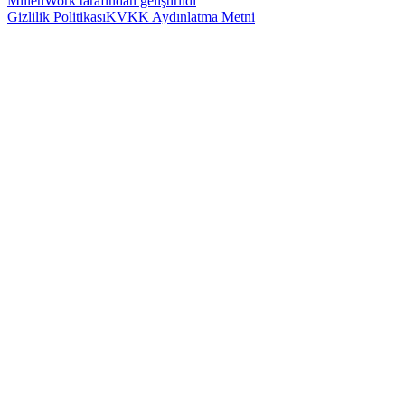
MillenWork tarafından geliştirildi
Gizlilik Politikası
KVKK Aydınlatma Metni