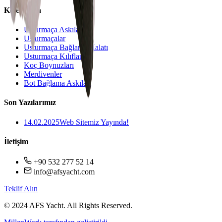
Koleksiyon
Usturmaça Askıları
Usturmaçalar
Usturmaça Bağlama Halatı
Usturmaça Kılıfları
Koç Boynuzları
Merdivenler
Bot Bağlama Askıları
Son Yazılarımız
14.02.2025
Web Sitemiz Yayında!
İletişim
+90 532 277 52 14
info@afsyacht.com
Teklif Alın
© 2024 AFS Yacht. All Rights Reserved.