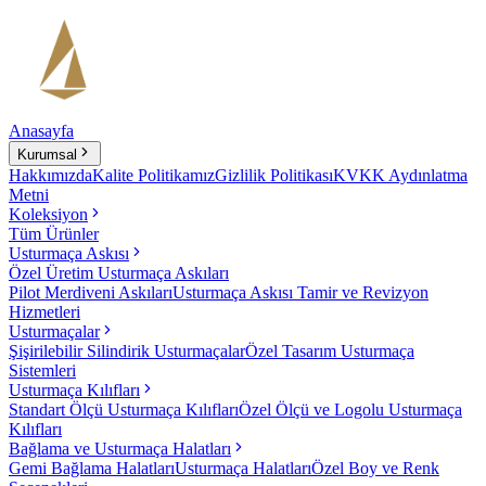
Anasayfa
Kurumsal
Hakkımızda
Kalite Politikamız
Gizlilik Politikası
KVKK Aydınlatma
Metni
Koleksiyon
Tüm Ürünler
Usturmaça Askısı
Özel Üretim Usturmaça Askıları
Pilot Merdiveni Askıları
Usturmaça Askısı Tamir ve Revizyon
Hizmetleri
Usturmaçalar
Şişirilebilir Silindirik Usturmaçalar
Özel Tasarım Usturmaça
Sistemleri
Usturmaça Kılıfları
Standart Ölçü Usturmaça Kılıfları
Özel Ölçü ve Logolu Usturmaça
Kılıfları
Bağlama ve Usturmaça Halatları
Gemi Bağlama Halatları
Usturmaça Halatları
Özel Boy ve Renk