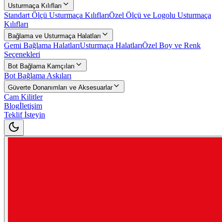
Usturmaça Kılıfları
Standart Ölçü Usturmaça Kılıfları
Özel Ölçü ve Logolu Usturmaça
Kılıfları
Bağlama ve Usturmaça Halatları
Gemi Bağlama Halatları
Usturmaça Halatları
Özel Boy ve Renk
Seçenekleri
Bot Bağlama Kamçıları
Bot Bağlama Askıları
Güverte Donanımları ve Aksesuarlar
Cam Kilitler
Blog
İletişim
Teklif İsteyin