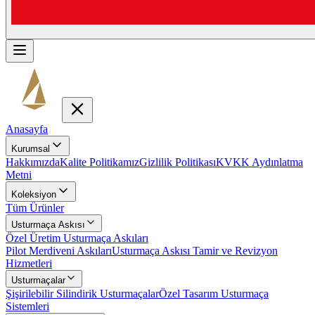
Anasayfa
Kurumsal
Hakkımızda
Kalite Politikamız
Gizlilik Politikası
KVKK Aydınlatma
Metni
Koleksiyon
Tüm Ürünler
Usturmaça Askısı
Özel Üretim Usturmaça Askıları
Pilot Merdiveni Askıları
Usturmaça Askısı Tamir ve Revizyon
Hizmetleri
Usturmaçalar
Şişirilebilir Silindirik Usturmaçalar
Özel Tasarım Usturmaça
Sistemleri