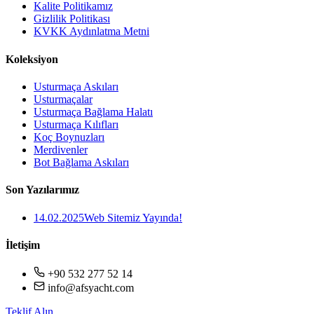
Kalite Politikamız
Gizlilik Politikası
KVKK Aydınlatma Metni
Koleksiyon
Usturmaça Askıları
Usturmaçalar
Usturmaça Bağlama Halatı
Usturmaça Kılıfları
Koç Boynuzları
Merdivenler
Bot Bağlama Askıları
Son Yazılarımız
14.02.2025
Web Sitemiz Yayında!
İletişim
+90 532 277 52 14
info@afsyacht.com
Teklif Alın