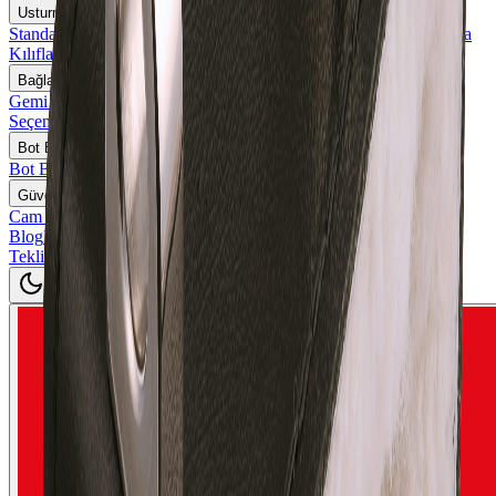
Usturmaça Kılıfları
Standart Ölçü Usturmaça Kılıfları
Özel Ölçü ve Logolu Usturmaça
Kılıfları
Bağlama ve Usturmaça Halatları
Gemi Bağlama Halatları
Usturmaça Halatları
Özel Boy ve Renk
Seçenekleri
Bot Bağlama Kamçıları
Bot Bağlama Askıları
Güverte Donanımları ve Aksesuarlar
Cam Kilitler
Blog
İletişim
Teklif İsteyin