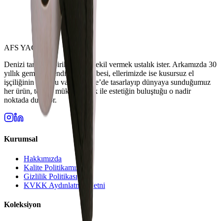
AFS YACHT
Denizi tanımak birikim, ona şekil vermek ustalık ister. Arkamızda 30
yıllık gemi mühendisliği tecrübesi, ellerimizde ise kusursuz el
işçiliğinin tutkusu var. Türkiye’de tasarlayıp dünyaya sunduğumuz
her ürün, teknik mükemmellik ile estetiğin buluştuğu o nadir
noktada duruyor.
Kurumsal
Hakkımızda
Kalite Politikamız
Gizlilik Politikası
KVKK Aydınlatma Metni
Koleksiyon