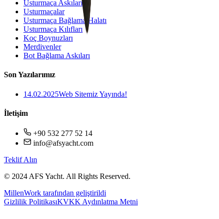
Usturmaça Askıları
Usturmaçalar
Usturmaça Bağlama Halatı
Usturmaça Kılıfları
Koç Boynuzları
Merdivenler
Bot Bağlama Askıları
Son Yazılarımız
14.02.2025
Web Sitemiz Yayında!
İletişim
+90 532 277 52 14
info@afsyacht.com
Teklif Alın
© 2024 AFS Yacht. All Rights Reserved.
MillenWork tarafından geliştirildi
Gizlilik Politikası
KVKK Aydınlatma Metni