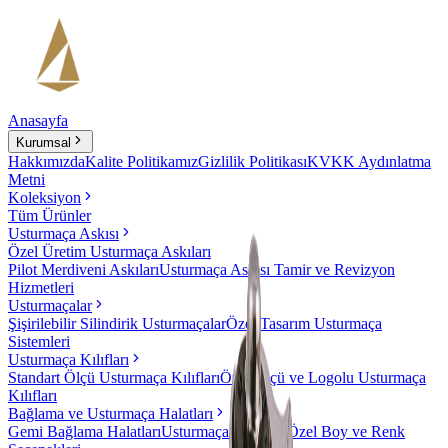
Anasayfa
Kurumsal
Hakkımızda
Kalite Politikamız
Gizlilik Politikası
KVKK Aydınlatma
Metni
Koleksiyon
Tüm Ürünler
Usturmaça Askısı
Özel Üretim Usturmaça Askıları
Pilot Merdiveni Askıları
Usturmaça Askısı Tamir ve Revizyon
Hizmetleri
Usturmaçalar
Şişirilebilir Silindirik Usturmaçalar
Özel Tasarım Usturmaça
Sistemleri
Usturmaça Kılıfları
Standart Ölçü Usturmaça Kılıfları
Özel Ölçü ve Logolu Usturmaça
Kılıfları
Bağlama ve Usturmaça Halatları
Gemi Bağlama Halatları
Usturmaça Halatları
Özel Boy ve Renk