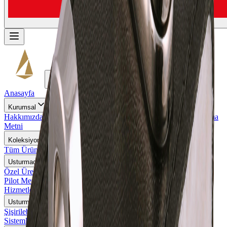
Anasayfa
Kurumsal
Hakkımızda
Kalite Politikamız
Gizlilik Politikası
KVKK Aydınlatma
Metni
Koleksiyon
Tüm Ürünler
Usturmaça Askısı
Özel Üretim Usturmaça Askıları
Pilot Merdiveni Askıları
Usturmaça Askısı Tamir ve Revizyon
Hizmetleri
Usturmaçalar
Şişirilebilir Silindirik Usturmaçalar
Özel Tasarım Usturmaça
Sistemleri