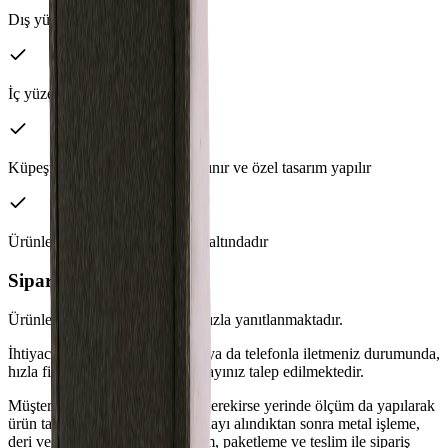
Dış yüzeyi doğal deridir
İç yüzeyi kuzu postudur
Küpeşte ölçüleri tarafımızdan alınır ve özel tasarım yapılır
Ürünlerimiz %100 güvencemiz altındadır
Sipariş ve teslimat
Ürünlerimizle ilgili sorularınız hızla yanıtlanmaktadır.
İhtiyacınızı e-posta, WhatsApp ya da telefonla iletmeniz durumunda,
hızla fiyatlandırma yapılarak onayınız talep edilmektedir.
Müşteri onayı alındıktan sonra gerekirse yerinde ölçüm da yapılarak
ürün tasarımı yapılır. Tasarım onayı alındıktan sonra metal işleme,
deri ve post hazırlıkları ile, dikim, paketleme ve teslim ile sipariş