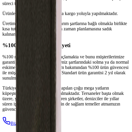
süreci tamamlanır.
Ürünlerin teslimi doğrudan ya da kargo yoluyla yapılmaktadır.
Üretim süremiz malzeme ve tasarım şartlarına bağlı olmakla birlikte
kısa tutulmakta, müşterilerimizin zaman planlamasına sadık
kalınarak hizmet verilmektedir.
%100 Müşteri Memnuniyeti
%100 müşteri memnuniyeti amaçlamakta ve bunu müşterilerimize
garanti etmekteyiz. Güneş ve deniz şartlarındaki solma ya da normal
eskime dışında, tasarım ve üretim bakımından %100 ürün güvencesi
ile müşterilerimizin yanındayız. Standart ürün garantisi 2 yıl olarak
sunulmaktadır.
Türkiye’de üretilen ya da refit yapılan çoğu mega yatların
küpeştelerinde ürünlerimiz yer almaktadır. Tersaneler başta olmak
üzere, yat sektöründe hizmet veren şirketler, denizciler ile yıllar
süren iş ortaklığımız, gelecek için de sağlam temeller atmamızın
güvencesidir.
Bize Sorun