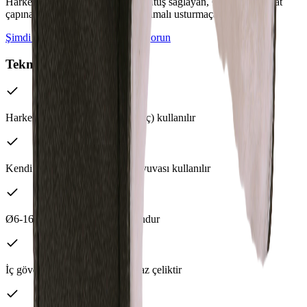
Harken 491 Cam cleat ile güçlü tutuş sağlayan, Ø6-16 mm halat
çapına uygun, premium deri kaplamalı usturmaça askısı.
Şimdi Teklif Alın
WhatsApp'tan Sorun
Teknik Özellikler
Harken 491 Cam cleat (Kıstırmaç) kullanılır
Kendi imalatımız paslanmaz ip yuvası kullanılır
Ø6-16 mm halat çapı için uygundur
İç gövdesi 316L kalite paslanmaz çeliktir